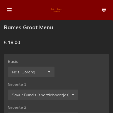
Ga
direct
naar
de
Rames Groot Menu
hoofdinhoud
€ 18,00
Basis
Groente 1
Groente 2