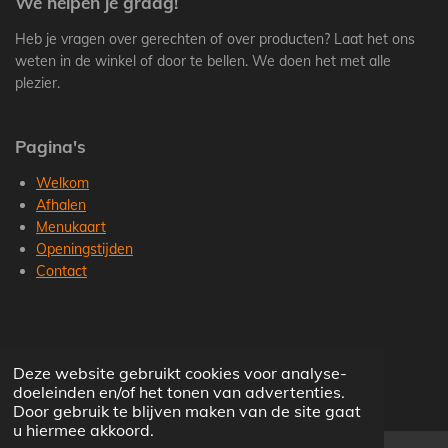
We helpen je graag!
Heb je vragen over gerechten of over producten? Laat het ons
weten in de winkel of door te bellen. We doen het met alle
plezier.
Pagina's
Welkom
Afhalen
Menukaart
Openingstijden
Contact
Tel: 06 43 55 93 93
Deze website gebruikt cookies voor analyse-
© 2023 - 2026 Toko Baru Castellum
doeleinden en/of het tonen van advertenties.
Powered by
JouwWeb
Door gebruik te blijven maken van de site gaat
u hiermee akkoord.