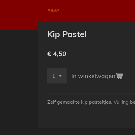
Ga
direct
naar
de
Kip Pastel
hoofdinhoud
€ 4,50
In winkelwagen
Zelf gemaakte kip pasteitjes. Vulling be