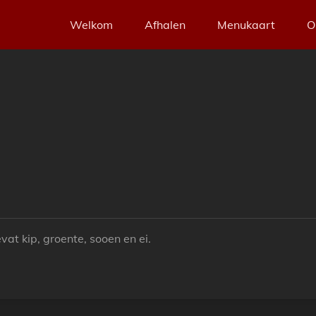
Welkom
Afhalen
Menukaart
O
vat kip, groente, sooen en ei.