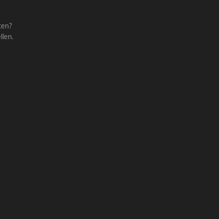
ten?
llen.