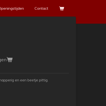
Openingstijden
Contact
gen
apperig en een beetje pittig.