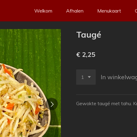
Welkom
Afhalen
Menukaart
Taugé
€ 2,25
In winkelwa
Gewokte t
augé met tahu. Kn