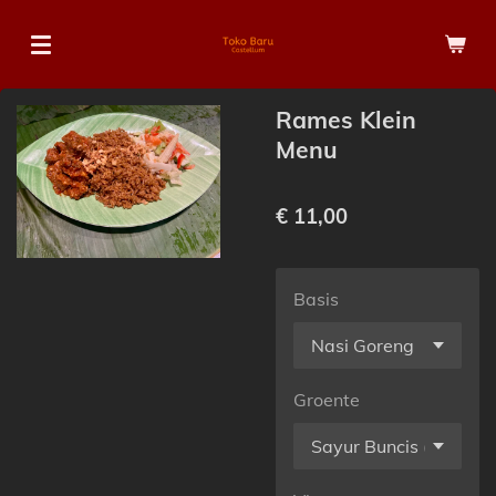
Ga
direct
naar
de
Rames Klein
hoofdinhoud
Menu
€ 11,00
Basis
Groente